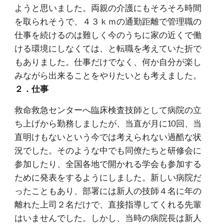
ようと思いました。両親の介護にもそろそろ時間
を取られそうで、４３ｋｍの通勤距離で管理職の
仕事を続けるのは難しく今のうちに家の近くで働
ける環境にしなくては、と転職を考えていた折で
もありました。仕事だけでなく、何か自分が楽し
みながら出来ることをやりたいとも考えました。
２．仕事
救命救急センターへ臨床検査技師として病院の立
ち上げから勤務しましたが、当直が月に10回、当
直明けもないという今では考えられない過酷な状
況でした。そのような中でも同僚たちと研修会に
参加したり、全国各地で開かれる学会も参加する
ために発表をするようにしました。新しい病院だ
ったこともあり、部署には新人の技師４名に年の
離れた上司２名だけで、直接指導してくれる先輩
はいませんでした。しかし、当時の病院長は新人