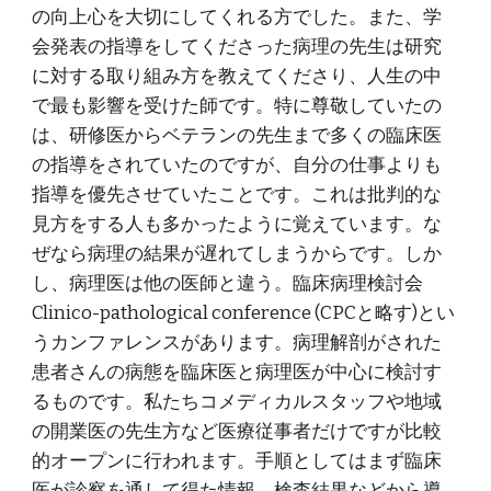
の向上心を大切にしてくれる方でした。また、学
会発表の指導をしてくださった病理の先生は研究
に対する取り組み方を教えてくださり、人生の中
で最も影響を受けた師です。特に尊敬していたの
は、研修医からベテランの先生まで多くの臨床医
の指導をされていたのですが、自分の仕事よりも
指導を優先させていたことです。これは批判的な
見方をする人も多かったように覚えています。な
ぜなら病理の結果が遅れてしまうからです。しか
し、病理医は他の医師と違う。臨床病理検討会
Clinico-pathological conference (CPCと略す)とい
うカンファレンスがあります。病理解剖がされた
患者さんの病態を臨床医と病理医が中心に検討す
るものです。私たちコメディカルスタッフや地域
の開業医の先生方など医療従事者だけですが比較
的オープンに行われます。手順としてはまず臨床
医が診察を通して得た情報、検査結果などから導