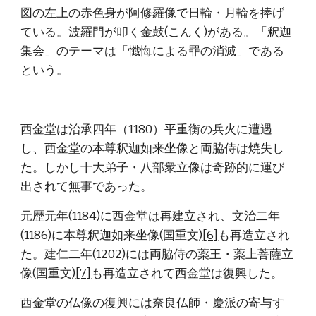
図の左上の赤色身が阿修羅像で日輪・月輪を捧げ
ている。波羅門が叩く金鼓(こんく)がある。「釈迦
集会」のテーマは「懺悔による罪の消滅」である
という。
西金堂は治承四年（1180）平重衡の兵火に遭遇
し、西金堂の本尊釈迦如来坐像と両脇侍は焼失し
た。しかし十大弟子・八部衆立像は奇跡的に運び
出されて無事であった。
元歴元年(1184)に西金堂は再建立され、文治二年
(1186)に本尊釈迦如来坐像(国重文)
[6]
も再造立され
た。建仁二年(1202)には両脇侍の薬王・薬上菩薩立
像(国重文)
[7]
も再造立されて西金堂は復興した。
西金堂の仏像の復興には奈良仏師・慶派の寄与す