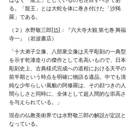
はなく「龍王」としているのも注目すべきであ
る。「龍王」とは大蛇を体に巻き付けた「沙羯
羅」である。
（２）水野敬三郎
[15]
：『六大寺大観 第七巻 興福
寺一』（岩波書店）
「十大弟子立像、八部衆立像は天平彫刻の一典型
を示す乾漆造りの傑作として名高いもので、日本
彫刻史上、古典様式完成への道程における天平の
前半期という時点を明確に物語る遺品。中でも清
純な少年らしい風貌の阿修羅は、その顔つきの人
間らしさと同時に、全体として超人間的な崇高さ
を与えられている。」
現在の仏教美術界では水野敬三郎の解説が定説と
なっている。