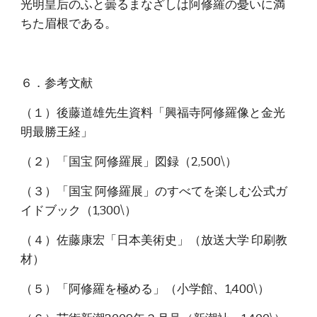
光明皇后のふと曇るまなざしは阿修羅の憂いに満
ちた眉根である。
６．参考文献
（１）後藤道雄先生資料「興福寺阿修羅像と金光
明最勝王経」
（２）「国宝 阿修羅展」図録（2,500\）
（３）「国宝 阿修羅展」のすべてを楽しむ公式ガ
イドブック（1,300\）
（４）佐藤康宏「日本美術史」（放送大学 印刷教
材）
（５）「阿修羅を極める」（小学館、1,400\）