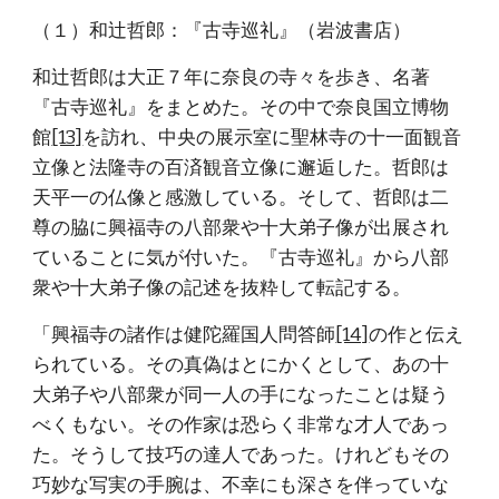
（１）和辻哲郎：『古寺巡礼』（岩波書店）
和辻哲郎は大正７年に奈良の寺々を歩き、名著
『古寺巡礼』をまとめた。その中で奈良国立博物
館
[13]
を訪れ、中央の展示室に聖林寺の十一面観音
立像と法隆寺の百済観音立像に邂逅した。哲郎は
天平一の仏像と感激している。そして、哲郎は二
尊の脇に興福寺の八部衆や十大弟子像が出展され
ていることに気が付いた。『古寺巡礼』から八部
衆や十大弟子像の記述を抜粋して転記する。
「興福寺の諸作は健陀羅国人問答師
[14]
の作と伝え
られている。その真偽はとにかくとして、あの十
大弟子や八部衆が同一人の手になったことは疑う
べくもない。その作家は恐らく非常な才人であっ
た。そうして技巧の達人であった。けれどもその
巧妙な写実の手腕は、不幸にも深さを伴っていな