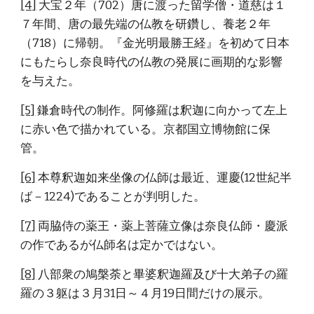
[4]
 大宝２年（702）唐に渡った留学僧・道慈は１
７年間、唐の最先端の仏教を研鑽し、養老２年
（718）に帰朝。『金光明最勝王経』を初めて日本
にもたらし奈良時代の仏教の発展に画期的な影響
を与えた。
[5]
 鎌倉時代の制作。阿修羅は釈迦に向かって左上
に赤い色で描かれている。京都国立博物館に保
管。
[6]
 本尊釈迦如来坐像の仏師は最近、運慶(12世紀半
ば－1224)であることが判明した。
[7]
 両脇侍の薬王・薬上菩薩立像は奈良仏師・慶派
の作であるが仏師名は定かではない。
[8]
 八部衆の鳩槃荼と畢婆釈迦羅及び十大弟子の羅 
羅の３躯は３月31日～４月19日間だけの展示。