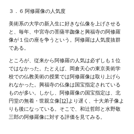
３．６ 阿修羅像の人気度
美術系の大学の新入生に好きな仏像を上げさせる
と、毎年、中宮寺の菩薩半跏像と興福寺の阿修羅
像が１位の座を争うという。阿修羅は人気度抜群
である。
ところが、従来から阿修羅の人気は必ずしも１位
ではなかった。たとえば、岡倉天心の東京美術学
校での仏教美術の授業では阿修羅像は取り上げら
れなかった。興福寺の仏像は国宝指定されている
ものが多い。しかし、阿修羅像の国宝指定は、北
円堂の無着・世親立像
[12]
より遅く、十大弟子像よ
りも後になっている。そこで、和辻哲郎と水野敬
三郎の阿修羅像に対する評価を見てみる。