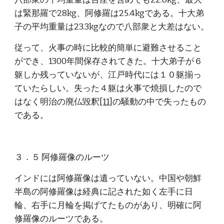
は緊那羅で28kg、阿修羅は25.4kgである。十大弟
子の平均重量は23.3kgなので八部衆と大差はない。
従って、火事の時に比較的簡単に避難させること
ができ、1300年間保存されてきた。十大弟子が６
躯しか残っていないが、江戸時代には１０躯揃っ
ていたらしい。失った４躯は火事で焼損したので
はなく明治の廃仏毀釈
[11]
の騒動の中で失ったもの
である。
３．５ 阿修羅像のルーツ
インドには阿修羅像は遺っていない。中国や朝鮮
半島の阿修羅像は経典に記された如く左手に日
輪、右手に月輪を掲げてたものがあり、明確に阿
修羅像のルーツである。