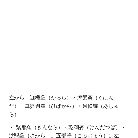
左から、迦楼羅（かるら）・鳩槃荼（くばん
だ）・畢婆迦羅（ひばから）・阿修羅（あしゅ
ら）
・  緊那羅（きんなら）・乾闥婆（けんだつば）・
沙羯羅（さから）。五部浄（ごぶじょう）は左