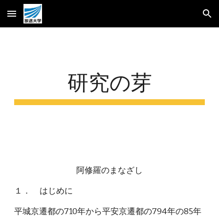
Skip to main content
Skip to navigation
研究の芽
阿修羅のまなざし
１．      はじめに
平城京遷都の710年から平安京遷都の794年の85年