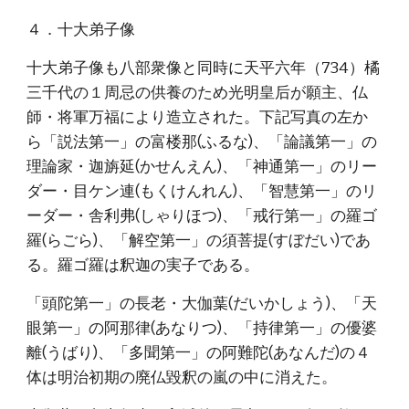
４．十大弟子像
十大弟子像も八部衆像と同時に天平六年（734）橘
三千代の１周忌の供養のため光明皇后が願主、仏
師・将軍万福により造立された。下記写真の左か
ら「説法第一」の富楼那(ふるな)、「論議第一」の
理論家・迦旃延(かせんえん)、「神通第一」のリー
ダー・目ケン連(もくけんれん)、「智慧第一」のリ
ーダー・舎利弗(しゃりほつ)、「戒行第一」の羅ゴ
羅(らごら)、「解空第一」の須菩提(すぼだい)であ
る。羅ゴ羅は釈迦の実子である。
「頭陀第一」の長老・大伽葉(だいかしょう)、「天
眼第一」の阿那律(あなりつ)、「持律第一」の優婆
離(うばり)、「多聞第一」の阿難陀(あなんだ)の４
体は明治初期の廃仏毀釈の嵐の中に消えた。