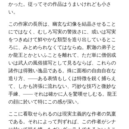
かった。従ってその作品はうまいけれども小さ
い。
この作家の長所は、幽玄な幻像を結晶させること
にではなく、むしろ写実の警抜さに、或いは写実
をつきぬけて鮮やかな類型を造り出しているとこ
ろに、みとめられなくてはならぬ。釈迦の弟子と
か龍王とかといふことを離れて、ただ単に僧侶或
いは武人の風俗描写として見るならば、これらの
諸作は得難い逸品である。殊に面相の自由自在な
造り方、――ある表情もしくは特徴を鋭く捕らえ
て、しかも誇張に流れない、巧妙な技巧と微妙な
手練、―― それは確かに人を驚嘆せしむる。龍王
の顔に於いて特にこの感が深い。
ここに看取せられるのは現実主義的な作者の気稟
である。それによって判ずれば、この作者がシナ