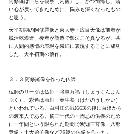
阿修羅は自らを観察（内観）し、かつ懺悔し、清
い心が戻ってきたために、悩みも深くなったもの
と思う。
天平初期の阿修羅像と東大寺・広目天像は前者が
脱活乾漆造、後者が塑造で製法こそ異なるが、共
に人間的感情の表現を繊細に表現することに成功
した、天平初期の優作。
３．３ 阿修羅像を作った仏師
仏師のリーダは仏師・将軍万福（しょうぐんまん
ぷく）、彩色は画師・秦牛養（はたのうしかい）
といわれている。白村江の戦(663)の後に百済から
の渡来人である。橘三千代の一周忌の供養のため
に一年間という限られた期間で釈迦三尊像・八部
衆像・十大弟子像など28躯の仏像を作った。