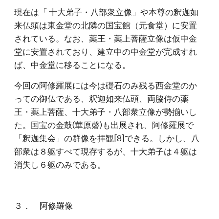
現在は「 十大弟子・八部衆立像」や本尊の釈迦如
来仏頭は東金堂の北隣の国宝館（元食堂）に安置
されている。なお、薬王・薬上菩薩立像は仮中金
堂に安置されており、建立中の中金堂が完成すれ
ば、中金堂に移ることになる。
今回の阿修羅展には今は礎石のみ残る西金堂のか
っての御仏である、釈迦如来仏頭、両脇侍の薬
王・薬上菩薩、十大弟子・八部衆立像が勢揃いし
た。国宝の金鼓(華原磬)も出展され、阿修羅展で
「釈迦集会」の群像を拝観
[8]
できる。しかし、八
部衆は８躯すべて現存するが、十大弟子は４躯は
消失し６躯のみである。
３．      阿修羅像