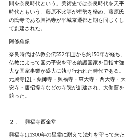
間を奈良時代という。美術史では奈良時代を天平
時代ともいう。藤原不比等が権勢を極め、藤原氏
の氏寺である興福寺が平城京遷都と期を同じくし
て創建された。
阿修羅像
奈良時代は仏教公伝552年
[1]
から約150年が経ち、
仏教によって国の平安を守る鎮護国家を目指す強
大な国家事業が盛大に執り行われた時代である。
元興寺
[2]
・薬師寺・興福寺・東大寺・西大寺・大
安寺・唐招提寺などの寺院が創建され、大伽藍を
競った。
２．      興福寺西金堂
興福寺は1300年の星霜に耐えて法灯を守って来た