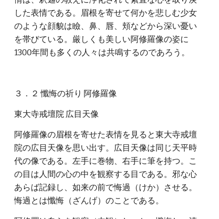
した表情である。眉根を寄せて何かを悲しむ少女
のような顔貌は瞼、鼻、唇、頬などから深い憂い
を帯びている。厳しくも美しい阿修羅像の姿に
1300年間も多くの人々は共鳴するのであろう。
３．２ 懺悔の祈り 阿修羅像
東大寺戒壇院 広目天像
阿修羅像の眉根を寄せた表情を見ると東大寺戒壇
院の広目天像を思い出す。広目天像は同じ天平時
代の像である。左手に巻物、右手に筆を持つ。こ
の目は人間の心の中を観察する目である。邪な心
あらば記録し、如来の前で悔過（けか）させる。
悔過とは懺悔（ざんげ）のことである。