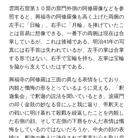
雲岡石窟第１０窟の窟門外側の阿修羅像などを参
照すると、興福寺の阿修羅像も高く上げた両腕の
左手に「日輪」、右手に「月輪」を捧げていたこ
とは容易に想像できる。一番下の両腕は現在は合
掌しているが、これは後補である。明治41年の写
真には右手首は失われているが、左手の掌は合掌
する形ではない。右手で宝輪を持ち、左掌は宝輪
を脇から支えていたはずである。
興福寺の阿修羅は三面の異なる表情をしており、
内観と懺悔の形をとっているように見える。「釈
迦集会」で釈迦の説法を聞いているとき、波羅門
の叩く金鼓の妙なる音にふと我に返り、帝釈天と
の戦いに明け暮れて殺戮を繰返したことを内観し
た右側の顔。そして左側の下唇をかんだ表情は懺
悔をしているのではないだろうか。中央の顔の表
情は、釈迦の教えに浄化されて素直な心を取り戻