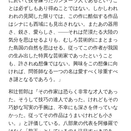
に於いて技を練ったガンダーラ人であるというこ
とは必ずしもあり得ぬことではない。しかしわれ
われの見聞した限りでは、この作に酷似する作品
はシナにも西域にも見出されない。またあの器用
さ、鋭さ、愛らしさ、――それは茫漠たる大陸の
気分を思はせるよりも、むしろ芸術的にまとまっ
た島国の自然を思はせる。従ってこの作者が我国
の生み出した特異な芸術家であったということ
も、許されぬ想像ではない。興味をこの想像に向
ければ、問答師なる一つの名は愛すべく珍重すべ
き謎となるであろう。」
和辻哲郎は『その作家は恐らく非常な才人であっ
た。そうして技巧の達人であった。けれどもその
巧妙な写実の手腕は、不幸にも深さを伴っていな
かった。従ってその作品はうまいけれども小さ
い。』と評価している。八部衆の代表を阿修羅で