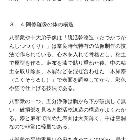
３．４ 阿修羅像の体の構造
八部衆や十大弟子像は「脱活乾漆造（だつかつか
んしつつくり）」は奈良時代特有の仏像制作の技
法で作られている。心木を入れて骨格とし、粘土
で原型を作る。麻布を漆で貼り重ねた後、中の粘
土を取り除き、木屑などを混ぜ合わせた「木屎漆
（こくそうるし）」で表面を調整してから、彩色
や箔で仕上げる技法である。
八部衆の一つ、五分浄像は胸から下が破損して無
い。破損部を見ると脱活乾漆造の構造がよくわか
る。漆と麻布で固めた表面は大変薄く、中は空洞
なので非常に軽量である。
八部衆の平均重量は台座を含めても22.8kg、最大