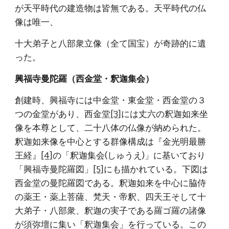
が天平時代の建造物は皆無である。天平時代の仏
像は唯一、
十大弟子と八部衆立像（全て国宝）が奇跡的に遺
った。
興福寺曼陀羅（西金堂・釈迦集会）
創建時、興福寺には中金堂・東金堂・西金堂の３
つの金堂があり、西金堂
[3]
には丈六の釈迦如来坐
像を本尊として、二十八体の仏像が納められた。
釈迦如来像を中心とする群像構成は『金光明最勝
王経』
[4]
の「釈迦集会(しゅうえ)」に基いており
「興福寺曼陀羅図」
[5]
にも描かれている。下図は
西金堂の曼陀羅図である。釈迦如来を中心に脇侍
の薬王・薬上菩薩、梵天・帝釈、四天王そして十
大弟子・八部衆、釈迦の実子である羅ゴ羅の諸像
が須弥壇に集い「釈迦集会」を行っている。この