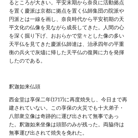
るところが大きい。平安末期から奈良に活動拠点
を置く慶派は京都に拠点を置く仏師集団の院派や
円派とは一線を画し、奈良時代から平安初期の天
平文化の仏像を見ながら成長してきた。人間の心
を深く掘り下げ、おおらかで堂々とした像の多い
天平仏を見てきた慶派仏師達は、治承四年の平重
衡の兵火で灰燼に帰した天平仏の復興に力を発揮
したのである。
釈迦如来仏頭
西金堂は享保二年(1717)に再度焼失し、今日まで再
建されていない。この享保の火災でも十大弟子・
八部衆立像は奇跡的に運び出されて無事であっ
た。釈迦如来坐像は頭部のみが残った。両脇侍は
無事運び出されて焼失を免れた。