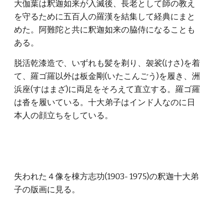
大伽葉は釈迦如来が入滅後、長老として師の教え
を守るために五百人の羅漢を結集して経典にまと
めた。阿難陀と共に釈迦如来の脇侍になることも
ある。
脱活乾漆造で、いずれも髪を剃り、袈裟(けさ)を着
て、羅ゴ羅以外は板金剛(いたこんごう)を履き、洲
浜座(すはまざ)に両足をそろえて直立する。羅ゴ羅
は沓を履いている。十大弟子はインド人なのに日
本人の顔立ちをしている。
失われた４像を棟方志功(1903- 1975)の釈迦十大弟
子の版画に見る。