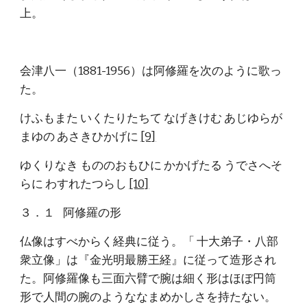
上。
会津八一（1881-1956）は阿修羅を次のように歌っ
た。
けふもまた いくたりたちて なげきけむ あじゆらが
まゆの あさきひかげに 
[9]
ゆくりなき もののおもひに かかげたる うでさへそ
らに わすれたつらし 
[10]
３．１    阿修羅の形
仏像はすべからく経典に従う。「 十大弟子・八部
衆立像」は『金光明最勝王経』に従って造形され
た。阿修羅像も三面六臂で腕は細く形はほぼ円筒
形で人間の腕のようななまめかしさを持たない。