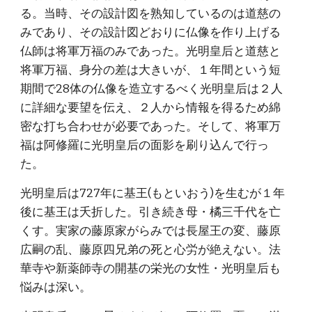
る。当時、その設計図を熟知しているのは道慈の
みであり、その設計図どおりに仏像を作り上げる
仏師は将軍万福のみであった。光明皇后と道慈と
将軍万福、身分の差は大きいが、１年間という短
期間で28体の仏像を造立するべく光明皇后は２人
に詳細な要望を伝え、２人から情報を得るため綿
密な打ち合わせが必要であった。そして、将軍万
福は阿修羅に光明皇后の面影を刷り込んで行っ
た。
光明皇后は727年に基王(もといおう)を生むが１年
後に基王は夭折した。引き続き母・橘三千代を亡
くす。実家の藤原家がらみでは長屋王の変、藤原
広嗣の乱、藤原四兄弟の死と心労が絶えない。法
華寺や新薬師寺の開基の栄光の女性・光明皇后も
悩みは深い。