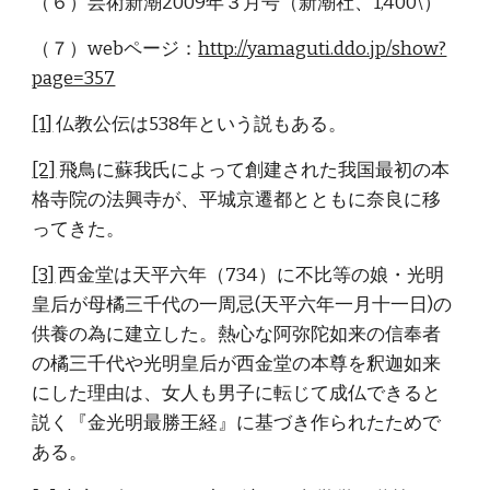
（６）芸術新潮2009年３月号（新潮社、1,400\）
（７）webページ：
http://yamaguti.ddo.jp/show?
page=357
[1]
 仏教公伝は538年という説もある。
[2]
 飛鳥に蘇我氏によって創建された我国最初の本
格寺院の法興寺が、平城京遷都とともに奈良に移
ってきた。
[3]
 西金堂は天平六年（734）に不比等の娘・光明
皇后が母橘三千代の一周忌(天平六年一月十一日)の
供養の為に建立した。熱心な阿弥陀如来の信奉者
の橘三千代や光明皇后が西金堂の本尊を釈迦如来
にした理由は、女人も男子に転じて成仏できると
説く『金光明最勝王経』に基づき作られたためで
ある。