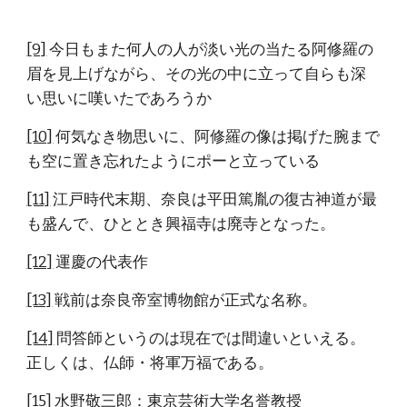
[9]
 今日もまた何人の人が淡い光の当たる阿修羅の
眉を見上げながら、その光の中に立って自らも深
い思いに嘆いたであろうか
[10]
 何気なき物思いに、阿修羅の像は掲げた腕まで
も空に置き忘れたようにポーと立っている
[11]
 江戸時代末期、奈良は平田篤胤の復古神道が最
も盛んで、ひととき興福寺は廃寺となった。
[12]
 運慶の代表作
[13]
 戦前は奈良帝室博物館が正式な名称。
[14]
 問答師というのは現在では間違いといえる。
正しくは、仏師・将軍万福である。
[15]
 水野敬三郎：東京芸術大学名誉教授