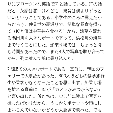
りにブロークンな英語でJC と話している。JCの話
だと、英語は悪いけれども、発音は僕よりずっと
いいということである。小学生のころに覚えたか
らだろう。仲見世の裏通りで、簡単な昼食を摂っ
て（JCと僕は中華丼を食べる）から、浅草を流れ
る隅田川を大きなボートで下って、浜松町の海岸
まで行くことにした。船乗り場では、ちょっと待
ち時間があったので、また4人で写真を取り合って
から、列に並んで船に乗り込んだ。
2階建ての大きなボートである。直前に、韓国のフ
ェリーで大事故があった。300人ほどもの修学旅行
生や乗客がなくなったことを思い出す。船乗り場
を離れる直前に、JC が「カメラがみつからない」
と言い出した。僕たちは、少し前に陸上で写真を
撮ったばかりだから、うっかりポケットや鞄にし
まいこんでいないかどうか大急ぎで調べた。でも