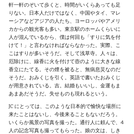
軒一軒のぞいて歩くと、時間がいくらあっても足
りない。日本人だけではなく、中国やタイ、マレ
ーシアなどアジアの人たち、ヨーロッパやアメリ
カからの観光客も多い。東京駅のホームくらいに
人が混んでいるから、僕は何回も「すりに気を付
けて！」と言わなければならなかった。実際、こ
こはすりが多いそうだ。そして浅草寺。人々は、
厄除けに、線香に火を付けて壺のように大きな線
香立にたてる。その煙を被ると、無病息災なのだ
そうだ。おみくじを引く。英語で書いたおみくじ
が用意されている。吉。結婚もいいし、金運もま
あまあだそうだ。失せものも現れるという。
JC にとっては、このような日本的で愉快な場所に
来たことはないし、今後来ることもないだろう。
いくらか風景の写真を撮った。通行人に頼んで、4
人の記念写真も撮ってもらった。娘の文は、しき