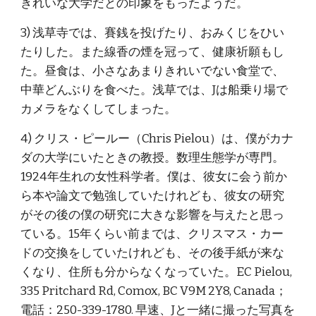
きれいな大学だとの印象をもったようだ。
3) 浅草寺では、賽銭を投げたり、おみくじをひい
たりした。また線香の煙を冠って、健康祈願もし
た。昼食は、小さなあまりきれいでない食堂で、
中華どんぶりを食べた。浅草では、Jは船乗り場で
カメラをなくしてしまった。
4) クリス・ピールー（Chris Pielou）は、僕がカナ
ダの大学にいたときの教授。数理生態学が専門。
1924年生れの女性科学者。僕は、彼女に会う前か
ら本や論文で勉強していたけれども、彼女の研究
がその後の僕の研究に大きな影響を与えたと思っ
ている。15年くらい前までは、クリスマス・カー
ドの交換をしていたけれども、その後手紙が来な
くなり、住所も分からなくなっていた。EC Pielou, 
335 Pritchard Rd, Comox, BC V9M 2Y8, Canada；
電話：250-339-1780. 早速、Jと一緒に撮った写真を