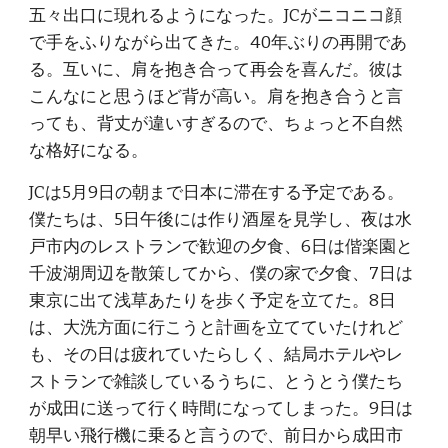
五々出口に現れるようになった。JCがニコニコ顔
で手をふりながら出てきた。40年ぶりの再開であ
る。互いに、肩を抱き合って再会を喜んだ。彼は
こんなにと思うほど背が高い。肩を抱き合うと言
っても、背丈が違いすぎるので、ちょっと不自然
な格好になる。
JCは5月9日の朝まで日本に滞在する予定である。
僕たちは、5日午後には作り酒屋を見学し、夜は水
戸市内のレストランで歓迎の夕食、6日は偕楽園と
千波湖周辺を散策してから、僕の家で夕食、7日は
東京に出て浅草あたりを歩く予定を立てた。8日
は、大洗方面に行こうと計画を立てていたけれど
も、その日は疲れていたらしく、結局ホテルやレ
ストランで雑談しているうちに、とうとう僕たち
が成田に送って行く時間になってしまった。9日は
朝早い飛行機に乗ると言うので、前日から成田市