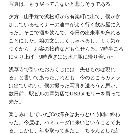
写真は、もう戻ってこないと悲しそうである。
夕方、山手線で浜松町から有楽町に出て、僕が参
加しているセミナーの連中がよく行く飲み屋に入
った。そこで酒を飲んで、今日の出来事を忘れる
ことにした。娘の文はよくしゃべるし、よく気が
つくから、お客の接待なども任せらる。7時半ごろ
に切り上げ、9時過ぎには水戸駅に帰り着いた。
浅草寺で引いたおみくじには「失せものは現れ
る」と書いてあったけれども、今のところカメラ
は出ていない。僕の撮った写真を送ろうと思い、
数日前、駅ビルの電気店でUSBメモリーを買って
来た。
楽しみにしていたJCの滞在はあっという間に終わ
った。今度は、バミューダに来いということであ
る。しかし、年を取ってきたし、ちゃんとした計