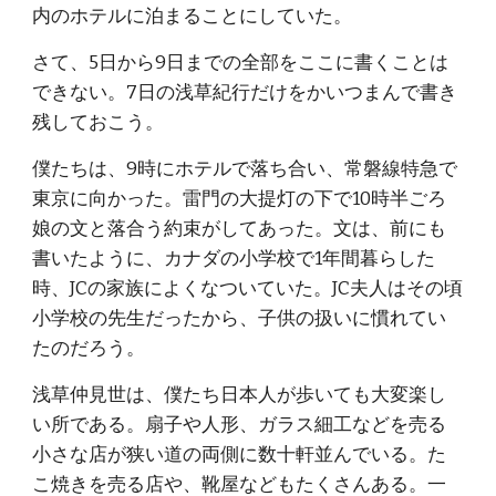
内のホテルに泊まることにしていた。
さて、5日から9日までの全部をここに書くことは
できない。7日の浅草紀行だけをかいつまんで書き
残しておこう。
僕たちは、9時にホテルで落ち合い、常磐線特急で
東京に向かった。雷門の大提灯の下で10時半ごろ
娘の文と落合う約束がしてあった。文は、前にも
書いたように、カナダの小学校で1年間暮らした
時、JCの家族によくなついていた。JC夫人はその頃
小学校の先生だったから、子供の扱いに慣れてい
たのだろう。
浅草仲見世は、僕たち日本人が歩いても大変楽し
い所である。扇子や人形、ガラス細工などを売る
小さな店が狭い道の両側に数十軒並んでいる。た
こ焼きを売る店や、靴屋などもたくさんある。一